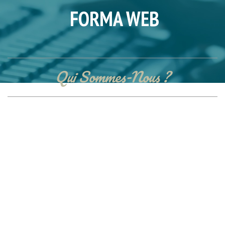
FORMA WEB
Qui Sommes-Nous ?
Association sociale et solidaire à but non lucratif.
Forma Web dispense des formations conventionnées de maîtrise
des outils bureautique et de webmaster à la Maison de l'emploi
d'Épinay sur Seine.
Forma Web organise également des ateliers dans les écoles et
collèges pour former et sensibiliser les élèves et leurs parents au
monde du numérique.